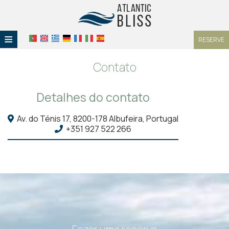
≡
RESERVE
HOTEL
Contato
LOCALIZAÇÃO
Detalhes do contato
ALOJAMENTO
Av. do Ténis 17, 8200-178 Albufeira, Portugal
INSTALAÇÕES
+351 927 522 266
GALERIA