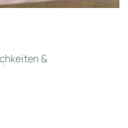
chkeiten &
istungen
AN
küche
gungsservice (gegen Gebühr)