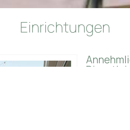
Einrichtungen
Annehmli
Dienstle
Kostenloses WL
Garten
Klimaanlage
Außenmöbel
Terrasse
Gemeinschafts
Täglicher Reini