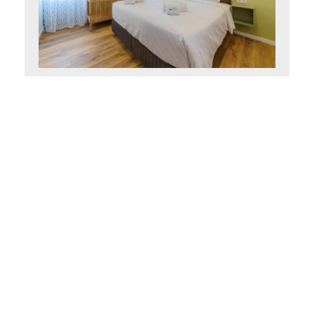
Superior Doppelzimmer
10 m²
2 Personen
1 Queensize-Bett
BUCHEN