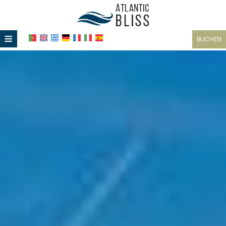
≡
BUCHEN
STARTSEITE
LAGE
UNTERKUNFT
EINRICHTUNGEN
GALERIE