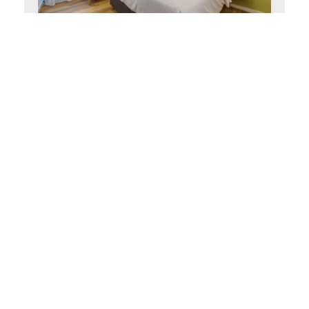
Superior Δίκλινο Δωμάτιο
10 m²
2 άτομα
1 κρεβάτι queen size
ΚΆΝΤΕ ΚΡΆΤΗΣΗ