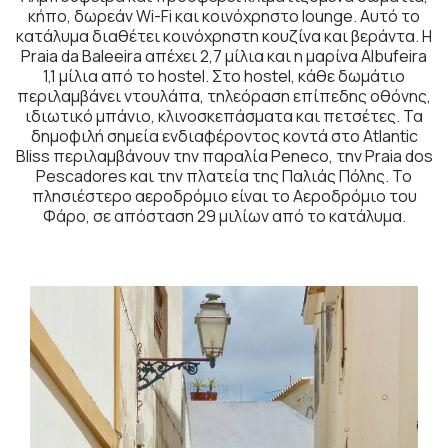
κήπο, δωρεάν Wi-Fi και κοινόχρηστο lounge. Αυτό το
κατάλυμα διαθέτει κοινόχρηστη κουζίνα και βεράντα. Η
Praia da Baleeira απέχει 2,7 μίλια και η μαρίνα Albufeira
1,1 μίλια από το hostel. Στο hostel, κάθε δωμάτιο
περιλαμβάνει ντουλάπα, τηλεόραση επίπεδης οθόνης,
ιδιωτικό μπάνιο, κλινοσκεπάσματα και πετσέτες. Τα
δημοφιλή σημεία ενδιαφέροντος κοντά στο Atlantic
Bliss περιλαμβάνουν την παραλία Peneco, την Praia dos
Pescadores και την πλατεία της Παλιάς Πόλης. Το
πλησιέστερο αεροδρόμιο είναι το Αεροδρόμιο του
Φάρο, σε απόσταση 29 μιλίων από το κατάλυμα.