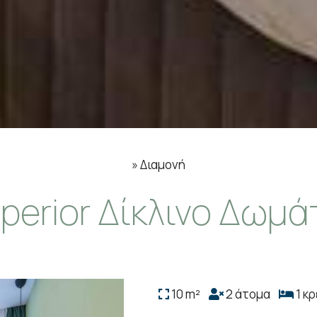
»
Διαμονή
perior Δίκλινο Δωμά
10 m²
2 άτομα
1 κρ