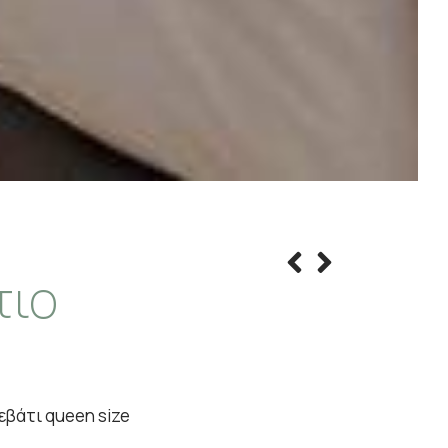
τιο
εβάτι queen size