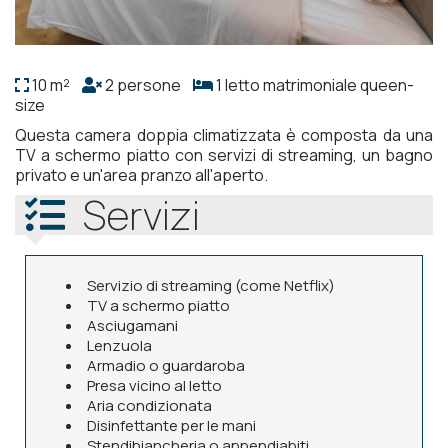
10 m²
2 persone
1 letto matrimoniale queen-
size
Questa camera doppia climatizzata è composta da una
TV a schermo piatto con servizi di streaming, un bagno
privato e un'area pranzo all'aperto.
Servizi
Servizio di streaming (come Netflix)
TV a schermo piatto
Asciugamani
Lenzuola
Armadio o guardaroba
Presa vicino al letto
Aria condizionata
Disinfettante per le mani
Stendibiancheria o appendiabiti