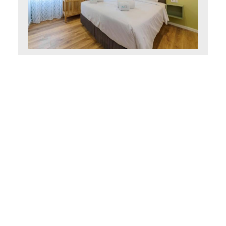
Chambre double supérieure
10 m²
2 personnes
1 lit queen-size
RESERVEZ