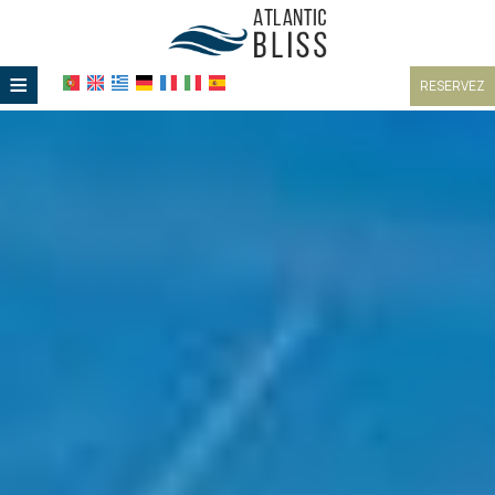
≡
RESERVEZ
ACCUEIL
EMPLACEMENT
HÉBERGEMENT
INSTALLATIONS
GALERIE