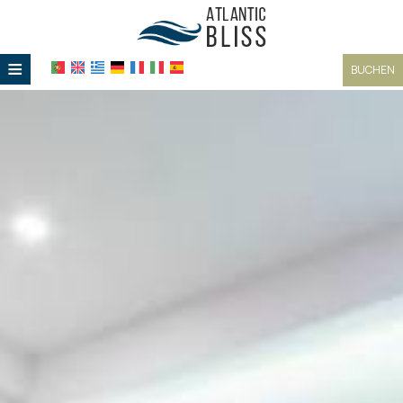
≡
BUCHEN
STARTSEITE
LAGE
UNTERKUNFT
EINRICHTUNGEN
GALERIE